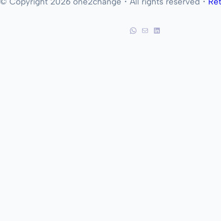
© Copyright 2026 one2change・All rights reserved・
Ret